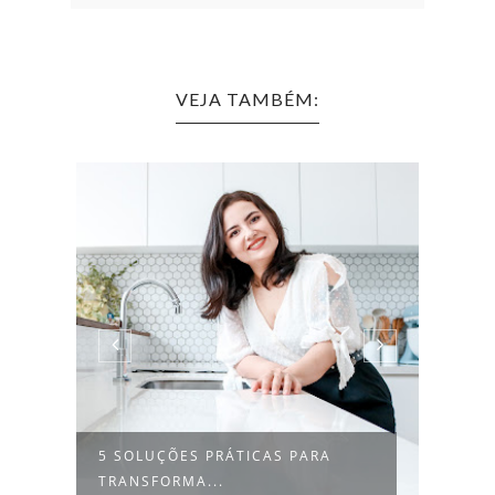
VEJA TAMBÉM:
O
5 SOLUÇÕES PRÁTICAS PARA
5 DI
TRANSFORMA...
QUIT