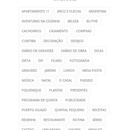
APARTAMENTO 11
ARCO E FLECHA
ARGENTINA
AVENTURAS NA COZINHA
BELEZA
BLYTHE
CACHORROS
CASAMENTO
COMPRAS
CURITIBA
DECORAÇÃO
DESEJOS
DIÁRIO DE GRAVIDEZ
DIÁRIO DE OBRA
DICAS
DIETA
DIY
FILMES
FOTOGRAFIA
GRAVIDEZ
JARDIM
LIVROS
MESA POSTA
MÚSICA
NATAL
O CASAL
PASSEIO
PIQUENIQUE
PLANTAS
PRESENTES
PROGRAMA DE QUINTA
PUBLICIDADE
PUERTO IGUAZÚ
QUINTAL PEQUENO
RECEITAS
RESENHA
RESTAURANTE
ROTINA
SÉRIES
TATTOO
UMUARAMA
VIAGEM
WISHLIST