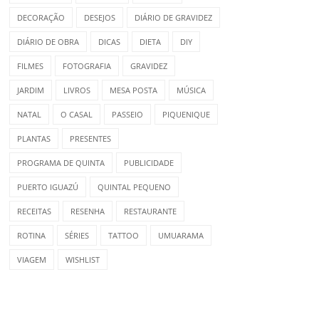
DECORAÇÃO
DESEJOS
DIÁRIO DE GRAVIDEZ
DIÁRIO DE OBRA
DICAS
DIETA
DIY
FILMES
FOTOGRAFIA
GRAVIDEZ
JARDIM
LIVROS
MESA POSTA
MÚSICA
NATAL
O CASAL
PASSEIO
PIQUENIQUE
PLANTAS
PRESENTES
PROGRAMA DE QUINTA
PUBLICIDADE
PUERTO IGUAZÚ
QUINTAL PEQUENO
RECEITAS
RESENHA
RESTAURANTE
ROTINA
SÉRIES
TATTOO
UMUARAMA
VIAGEM
WISHLIST