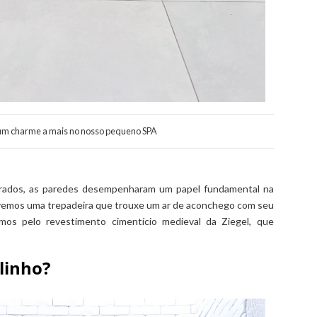
 um charme a mais no nosso pequeno SPA
drados, as paredes desempenharam um papel fundamental na
vemos uma trepadeira que trouxe um ar de aconchego com seu
mos pelo revestimento cimentício medieval da Ziegel, que
olinho?