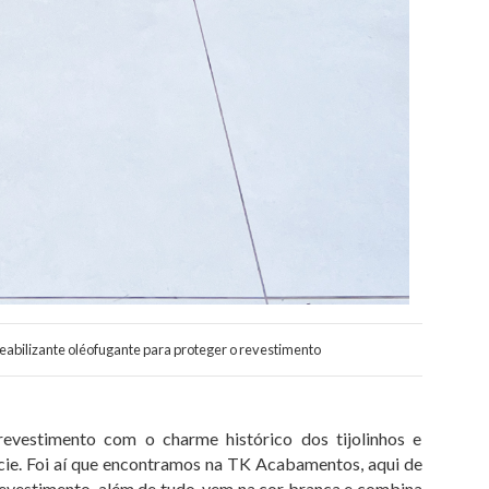
abilizante oléofugante para proteger o revestimento
evestimento com o charme histórico dos tijolinhos e
ície. Foi aí que encontramos na TK Acabamentos, aqui de
revestimento, além de tudo, vem na cor branca e combina