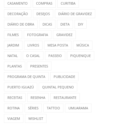
CASAMENTO
COMPRAS
CURITIBA
DECORAÇÃO
DESEJOS
DIÁRIO DE GRAVIDEZ
DIÁRIO DE OBRA
DICAS
DIETA
DIY
FILMES
FOTOGRAFIA
GRAVIDEZ
JARDIM
LIVROS
MESA POSTA
MÚSICA
NATAL
O CASAL
PASSEIO
PIQUENIQUE
PLANTAS
PRESENTES
PROGRAMA DE QUINTA
PUBLICIDADE
PUERTO IGUAZÚ
QUINTAL PEQUENO
RECEITAS
RESENHA
RESTAURANTE
ROTINA
SÉRIES
TATTOO
UMUARAMA
VIAGEM
WISHLIST